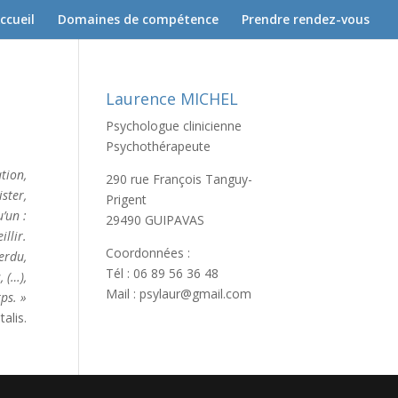
ccueil
Domaines de compétence
Prendre rendez-vous
Laurence MICHEL
Psychologue clinicienne
Psychothérapeute
tion,
290 rue François Tanguy-
ster,
Prigent
’un :
29490 GUIPAVAS
llir.
Coordonnées :
perdu,
Tél : 06 89 56 36 48
, (…),
Mail : psylaur@gmail.com
ps. »
talis.